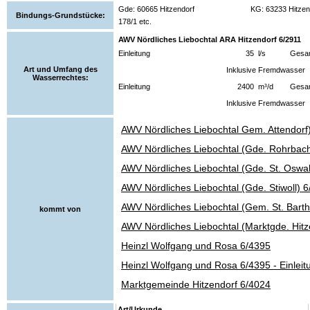
Gde: 60665 Hitzendorf
KG: 63233 Hitzen
Bindungs-Grundstücke:
178/1 etc.
AWV Nördliches Liebochtal ARA Hitzendorf 6/2911
Einleitung
35
l/s
Gesam
Art und Umfang des
Inklusive Fremdwasser
Wasserrechtes:
Einleitung
2400
m³/d
Gesam
Inklusive Fremdwasser
AWV Nördliches Liebochtal Gem. Attendorf
AWV Nördliches Liebochtal (Gde. Rohrbach
AWV Nördliches Liebochtal (Gde. St. Oswal
AWV Nördliches Liebochtal (Gde. Stiwoll) 
AWV Nördliches Liebochtal (Gem. St. Bart
kommt von
AWV Nördliches Liebochtal (Marktgde. Hitz
Heinzl Wolfgang und Rosa 6/4395
Heinzl Wolfgang und Rosa 6/4395 - Einleit
Marktgemeinde Hitzendorf 6/4024
Art/Urkunde