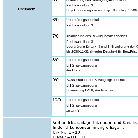
Rechtsabteilung 3
Urkunden:
Projektänderung zweistraßige Kläranlage 9 500
6/0
Überprüfungsbescheid
Rechtsabteilung 3
7/0
Abänderung des Bewilligungsbescheides
Rechtsabteilung 3
Überprüfung für Urk. 3 und 5, Erweiterung der
bis 2030-12-31 aktueller Bescheid für Bew.Fr
8/0
Überprüfungsbescheid
BH Graz-Umgebung
der Urk.7
9/0
Wasserrechtlicher Bewilligungsbescheid
BH Graz-Umgebung
Erweiterung BA38; Restausbau
10/0
Überprüfungsbescheid
BH Graz-Umgebung
zu Urk.9
Verbandskläranlage Hitzendorf und Kanalisa
In der Urkundensammlung erliegen :
Urk.Nr.: 1 - 10
Pläne : A,B,C,D,E