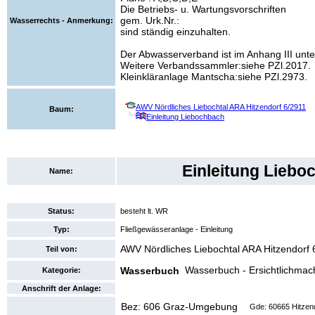
Die Betriebs- u. Wartungsvorschriften
gem. Urk.Nr.:
Wasserrechts - Anmerkung:
sind ständig einzuhalten.
Der Abwasserverband ist im Anhang III unte
Weitere Verbandssammler:siehe PZl.2017.
Kleinkläranlage Mantscha:siehe PZl.2973.
AWV Nördliches Liebochtal ARA Hitzendorf 6/2911
Baum:
Einleitung Liebochbach
Einleitung Liebo
Name:
Status:
besteht lt. WR
Typ:
Fließgewässeranlage - Einleitung
AWV Nördliches Liebochtal ARA Hitzendorf 
Teil von:
Wasserbuch - Ersichtlichma
Wasserbuch
Kategorie:
Anschrift der Anlage:
Bez: 606 Graz-Umgebung
Gde: 60665 Hitzen