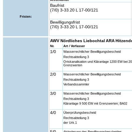
Baufrist
(7/0) 3-33.20 L 17-00/121
Fristen:
Bewilligungsfrist
(7/0) 3-33.20 L 17-00/121
AWV Nördliches Liebochtal ARA Hitzendo
Nr.
Art / Verfasser
1/0
Wasserrechtlicher Bewilligungsbescheid
Rechtsabteilung 3
Ortskanalisation und Kläranlage 1200 EW bei 20
Grenzwerten
2/0
Wasserrechtlicher Bewilligungsbescheid
Rechtsabteilung 3
Verbandssammler
3/0
Wasserrechtlicher Bewilligungsbescheid
Rechtsabteilung 3
Kläranlage 9 500 EW mit Grenzwerten; BA02
4/0
Überprüfungsbescheid
Rechtsabteilung 3
der Urk.1
5/0
Abänderung des Bewilligungsbescheides