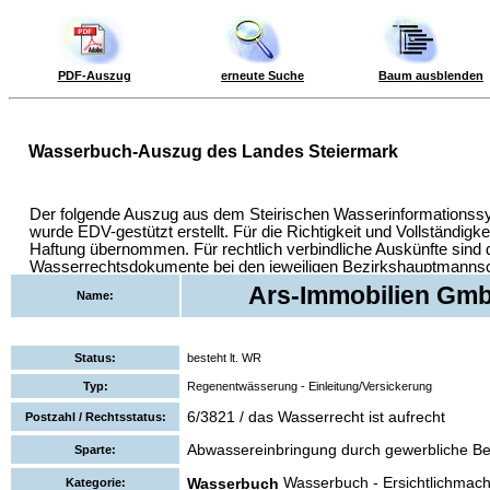
PDF-Auszug
erneute Suche
Baum ausblenden
Ars-Immobilien Gmb
Name:
Status:
besteht lt. WR
Typ:
Regenentwässerung - Einleitung/Versickerung
6/3821 / das Wasserrecht ist aufrecht
Postzahl / Rechtsstatus:
Abwassereinbringung durch gewerbliche Be
Sparte:
Wasserbuch - Ersichtlichmac
Wasserbuch
Kategorie: