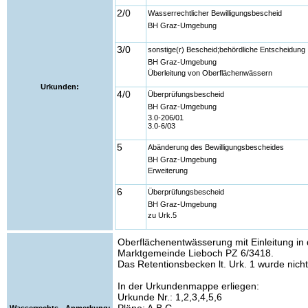
2/0
Wasserrechtlicher Bewilligungsbescheid
BH Graz-Umgebung
3/0
sonstige(r) Bescheid;behördliche Entscheidung
BH Graz-Umgebung
Überleitung von Oberflächenwässern
Urkunden:
4/0
Überprüfungsbescheid
BH Graz-Umgebung
3.0-206/01
3.0-6/03
5
Abänderung des Bewilligungsbescheides
BH Graz-Umgebung
Erweiterung
6
Überprüfungsbescheid
BH Graz-Umgebung
zu Urk.5
Oberflächenentwässerung mit Einleitung in
Marktgemeinde Lieboch PZ 6/3418.
Das Retentionsbecken lt. Urk. 1 wurde nicht 
In der Urkundenmappe erliegen:
Urkunde Nr.: 1,2,3,4,5,6