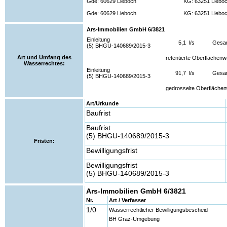
Gde: 60629 Lieboch
KG: 63251 Liebo
Gde: 60629 Lieboch
KG: 63251 Liebo
Ars-Immobilien GmbH 6/3821
Einleitung
5,1
l/s
Gesa
(5) BHGU-140689/2015-3
Art und Umfang des
retentierte Oberflächen
Wasserrechtes:
Einleitung
91,7
l/s
Gesa
(5) BHGU-140689/2015-3
gedrosselte Oberfläche
Art/Urkunde
Baufrist
Baufrist
(5) BHGU-140689/2015-3
Fristen:
Bewilligungsfrist
Bewilligungsfrist
(5) BHGU-140689/2015-3
Ars-Immobilien GmbH 6/3821
Nr.
Art / Verfasser
1/0
Wasserrechtlicher Bewilligungsbescheid
BH Graz-Umgebung