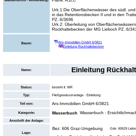
Pläne: A,B,C
Wasserrechts - Anmerkung:
Urk.1:Die Oberflächenwässer des südl. und 
in das Retentionsbecken II und in den Trat
PZ.:6/3696
Urk.2: Überleitung von Oberflächenwässern
Rückhaltebecken der MG Lieboch PZ.:6/34
Ars-Immobilien GmbH 6/3821
Baum:
Einleitung Rückhaltebecken
Einleitung Rückhal
Name:
Status:
besteht lt. WR
Typ:
Fließgewässeranlage - Einleitung
Ars-Immobilien GmbH 6/3821
Teil von:
Wasserbuch - Ersichtlichma
Wasserbuch
Kategorie:
Anschrift der Anlage:
Bez: 606 Graz-Umgebung
Gde: 60629 Lieb
Lage: