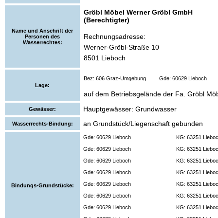
Gröbl Möbel Werner Gröbl GmbH
(Berechtigter)
Name und Anschrift der
Rechnungsadresse:
Personen des
Wasserrechtes:
Werner-Gröbl-Straße 10
8501 Lieboch
Bez: 606 Graz-Umgebung
Gde: 60629 Lieboch
Lage:
auf dem Betriebsgelände der Fa. Gröbl Möb
Hauptgewässer: Grundwasser
Gewässer:
an Grundstück/Liegenschaft gebunden
Wasserrechts-Bindung:
Gde: 60629 Lieboch
KG: 63251 Liebo
Gde: 60629 Lieboch
KG: 63251 Liebo
Gde: 60629 Lieboch
KG: 63251 Liebo
Gde: 60629 Lieboch
KG: 63251 Liebo
Gde: 60629 Lieboch
KG: 63251 Liebo
Bindungs-Grundstücke:
Gde: 60629 Lieboch
KG: 63251 Liebo
Gde: 60629 Lieboch
KG: 63251 Liebo